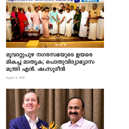
മൂവാറ്റുപുഴ നഗരസഭയുടെ ഉയരെ
മികച്ച മാതൃക; പൊതുവിദ്യാഭ്യാസ
മന്ത്രി എന്‍. ഷംസുദീന്‍
August 8, 2026