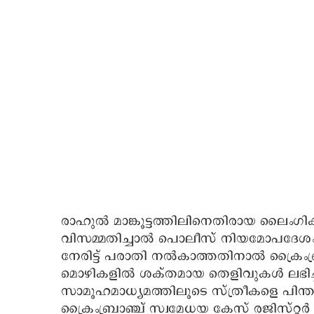
രാഹുൽ മാങ്കൂട്ടത്തിലിനെതിരായ ല
വിസമ്മതിച്ചാൽ പൊലീസ് നിയമോപദേശം
നേരിട്ട് പരാതി നൽകാത്തതിനാൽ ക്രൈംബ്രാ
മൊഴികളിൽ ശക്തമായ തെളിവുകൾ ലഭിച്ചാ
സാമൂഹമാധ്യമത്തിലൂടെ സ്ത്രീകളെ പിന്തുട
ക്രൈംബ്രാഞ്ച് സ്വമേധയ കേസ് രജിസ്റ്റർ