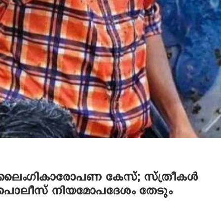
ായ ലൈംഗികാരോപണ കേസ്; സ്ത്രീകൾ
 പൊലീസ് നിയമോപദേശം തേടും