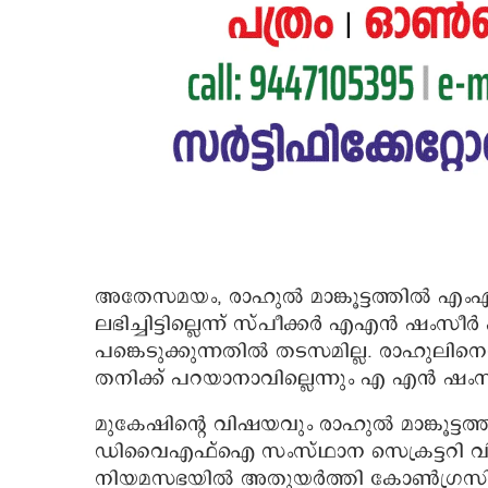
അതേസമയം, രാഹുൽ മാങ്കൂട്ടത്തിൽ എംഎൽ
ലഭിച്ചിട്ടില്ലെന്ന് സ്പീക്കർ എഎൻ ഷംസ
പങ്കെടുക്കുന്നതിൽ തടസമില്ല. രാഹുലിന
തനിക്ക് പറയാനാവില്ലെന്നും എ എൻ ഷം
മുകേഷിന്റെ വിഷയവും രാഹുൽ മാങ്കൂട്ടത്ത
ഡിവൈഎഫ്‌ഐ സംസ്ഥാന സെക്രട്ടറി വി 
നിയമസഭയിൽ അതുയർത്തി കോൺഗ്രസിന് 