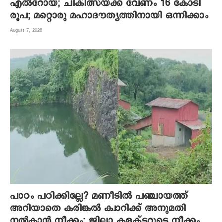
എല്‍റോയ്; ചികിത്സയ്ക്ക് വേണം 16 കോടി
രൂപ; മറ്റൊരു മഹാദൗത്യത്തിനായി ഒന്നിക്കാം
August 7, 2026
പാഠം പഠിക്കില്ലേ? മണീടില്‍ പഞ്ചായത്ത്
അറിയാതെ കരിങ്കല്‍ ക്വാറിക്ക് അനുമതി
നല്‍കാന്‍ നീക്കം; ജില്ലാ കളക്ടറുടെ നീക്കം