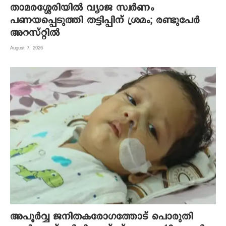
താമരശ്ശേരിയിൽ വ്യാജ സ്വർണം
പണയപ്പെടുത്തി തട്ടിപ്പിന് ശ്രമം; രണ്ടുപേർ
അറസ്റ്റിൽ
August 7, 2026
അപൂര്‍വ്വ ജനിതകരോഗത്തോട് പൊരുതി