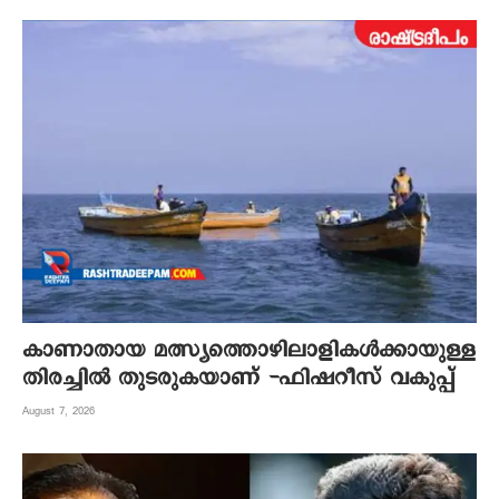
കാണാതായ മത്സ്യത്തൊഴിലാളികൾക്കായുള്ള
തിരച്ചിൽ തുടരുകയാണ് -ഫിഷറീസ് വകുപ്പ്
August 7, 2026