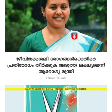
ജീവിതശൈലി രോഗങ്ങൾക്കെതിരെ
പ്രതിരോധം തീർക്കുക അടുത്ത ലക്ഷ്യമെന്ന്
ആരോഗ്യ മന്ത്രി
February 16, 2025