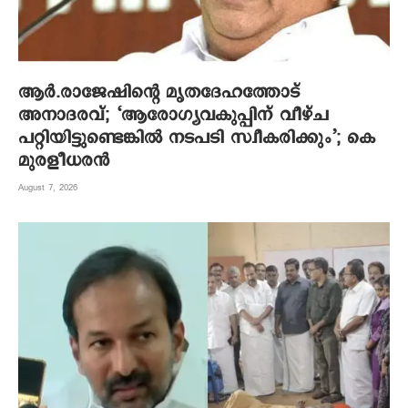
ആര്‍.രാജേഷിന്റെ മൃതദേഹത്തോട്
അനാദരവ്; ‘ആരോഗ്യവകുപ്പിന് വീഴ്ച
പറ്റിയിട്ടുണ്ടെങ്കില്‍ നടപടി സ്വീകരിക്കും’; കെ
മുരളീധരന്‍
August 7, 2026