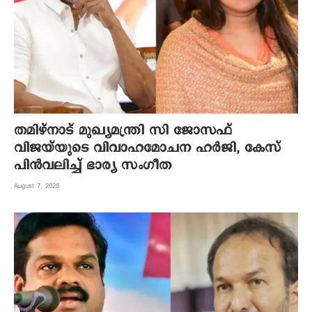
തമിഴ്നാട് മുഖ്യമന്ത്രി സി ജോസഫ്
വിജയ്‌യുടെ വിവാഹമോചന ഹർജി, കേസ്
പിൻവലിച്ച് ഭാര്യ സംഗീത
August 7, 2026