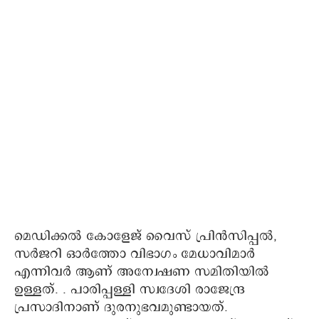
മെഡിക്കൽ കോളേജ് വൈസ് പ്രിൻസിപ്പൽ,
സർജറി ഓർത്തോ വിഭാഗം മേധാവിമാർ
എന്നിവർ ആണ് അന്വേഷണ സമിതിയിൽ
ഉള്ളത്. . പാരിപ്പള്ളി സ്വദേശി രാജേന്ദ്ര
പ്രസാദിനാണ് ദുരനുഭവമുണ്ടായത്.