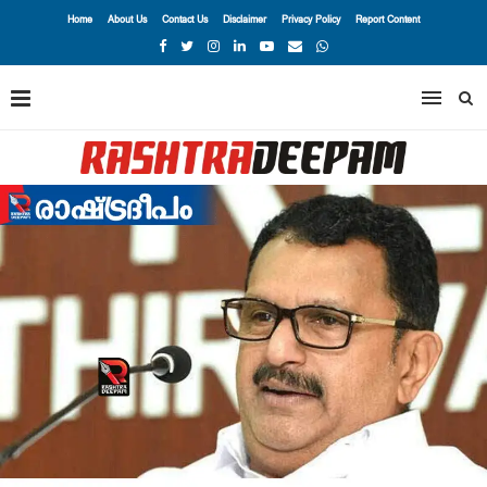
Home
About Us
Contact Us
Disclaimer
Privacy Policy
Report Content