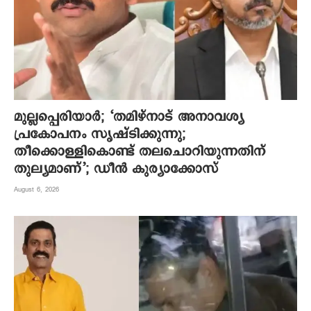
മുല്ലപ്പെരിയാര്‍; ‘തമിഴ്നാട് അനാവശ്യ
പ്രകോപനം സൃഷ്ടിക്കുന്നു;
തീക്കൊള്ളികൊണ്ട് തലചൊറിയുന്നതിന്
തുല്യമാണ്’; ഡീന്‍ കുര്യാക്കോസ്
August 6, 2026