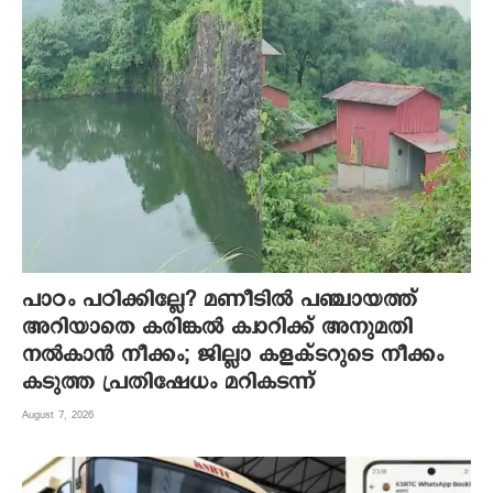
പാഠം പഠിക്കില്ലേ? മണീടില്‍ പഞ്ചായത്ത്
അറിയാതെ കരിങ്കല്‍ ക്വാറിക്ക് അനുമതി
നല്‍കാന്‍ നീക്കം; ജില്ലാ കളക്ടറുടെ നീക്കം
കടുത്ത പ്രതിഷേധം മറികടന്ന്
August 7, 2026