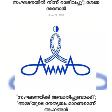
സംഘടനയില്‍ നിന്ന് രാജിവച്ചു’; ശ്വേത
മേനോന്‍
June 21, 2026
‘സംഘടനയ്ക്ക് അവമതിപ്പുണ്ടാക്കി’;
‘അമ്മ’യുടെ നേതൃത്വം മാറണമെന്ന്
അംഗങ്ങൾ