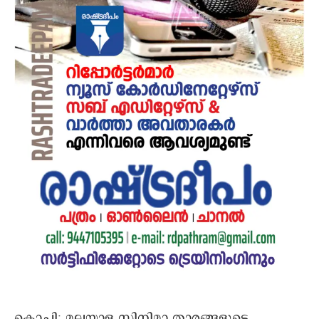
കൊച്ചി: മലയാള സിനിമാ താരങ്ങളുടെ