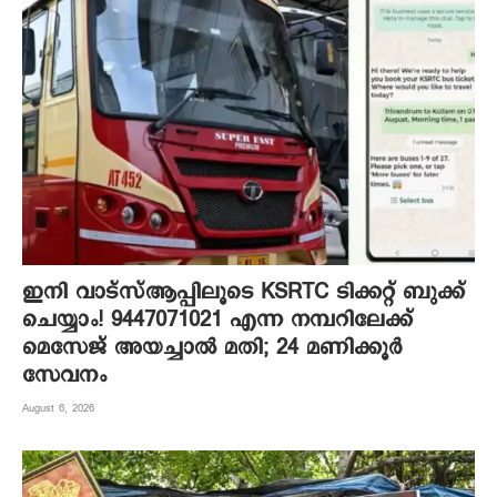
ഇനി വാട്‌സ്ആപ്പിലൂടെ KSRTC ടിക്കറ്റ് ബുക്ക്
ചെയ്യാം! 9447071021 എന്ന നമ്പറിലേക്ക്
മെസേജ് അയച്ചാൽ മതി; 24 മണിക്കൂർ
സേവനം
August 6, 2026