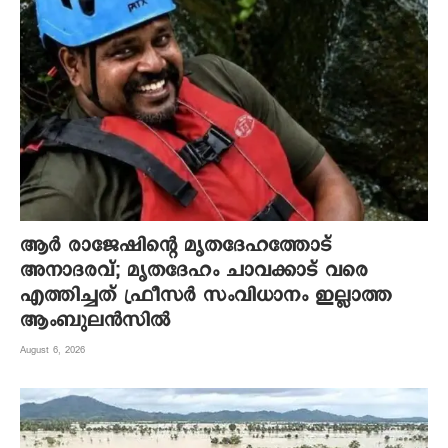
ആര്‍ രാജേഷിന്റെ മൃതദേഹത്തോട്
അനാദരവ്; മൃതദേഹം ചാവക്കാട് വരെ
എത്തിച്ചത് ഫ്രീസര്‍ സംവിധാനം ഇല്ലാത്ത
ആംബുലന്‍സില്‍
August 6, 2026