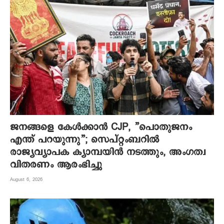
ജനങ്ങളെ കേൾക്കാൻ CJP, ”പൊതുജനം
എന്ത് പറയുന്നു”; സെപ്റ്റംബറിൽ
രാജ്യവ്യാപക ക്യാമ്പയിൻ നടത്തും, അംഗത്വ
വിതരണം ആരംഭിച്ചു
August 6, 2026