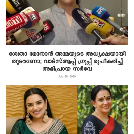
ശ്വേതാ മേനോന്‍ അമ്മയുടെ അധ്യക്ഷയായി
തുടരണോ; വാട്‌സ്ആപ്പ് ഗ്രൂപ്പ് രൂപീകരിച്ച്
അഭിപ്രായ സര്‍വേ
July 26, 2026