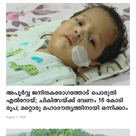
അപൂര്‍വ്വ ജനിതകരോഗത്തോട് പൊരുതി
എല്‍റോയ്; ചികിത്സയ്ക്ക് വേണം 16 കോടി
രൂപ; മറ്റൊരു മഹാദൗത്യത്തിനായി ഒന്നിക്കാം
August 7, 2026