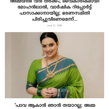
അമ്മയിൽ വൻ തർക്കം; വൈകാരികമായി
മോഹൻലാൽ, വാർഷിക റിപ്പോർട്ട്
പാസാക്കാനായില്ല; ഭരണസമിതി
പിരിച്ചുവിടണമെന്ന്...
June 21, 2026
‘പാവ ആകാന്‍ ഞാന്‍ തയാറല്ല; അമ്മ