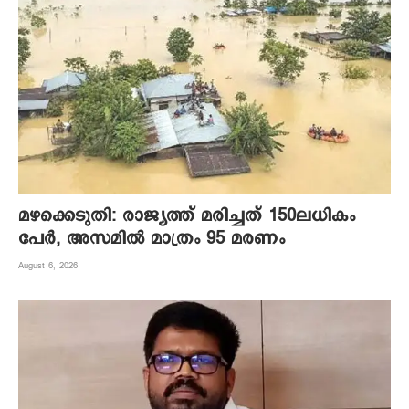
മഴക്കെടുതി: രാജ്യത്ത് മരിച്ചത് 150ലധികം
പേർ, അസമിൽ മാത്രം 95 മരണം
August 6, 2026