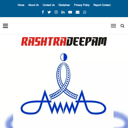
Home
About Us
Contact Us
Disclaimer
Privacy Policy
Report Content