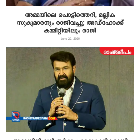
അമ്മയിലെ പൊട്ടിത്തെറി, മല്ലിക
സുകുമാരനും രാജിവച്ചു; അഡ്ഹോക്ക്
കമ്മിറ്റിയിലും രാജി
June 22, 2026