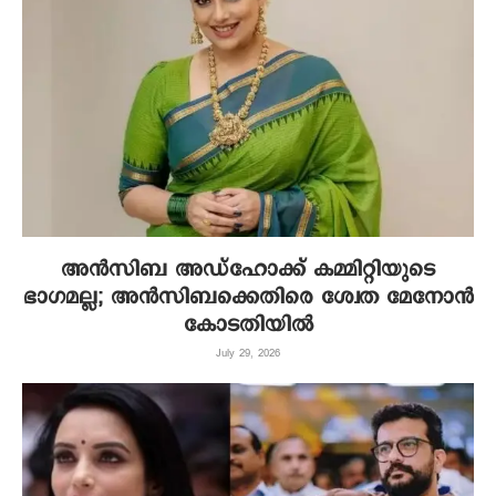
അൻസിബ അഡ്ഹോക്ക് കമ്മിറ്റിയുടെ
ഭാഗമല്ല; അൻസിബക്കെതിരെ ശ്വേത മേനോൻ
കോടതിയിൽ
July 29, 2026