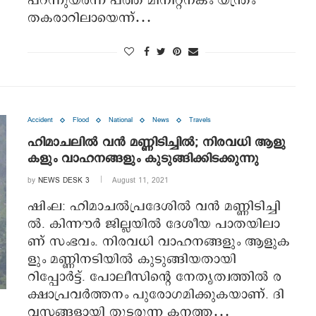
പറന്നുയർന്ന് പത്ത് മിനിറ്റനകം യന്ത്രം
തകരാറിലായെന്ന്…
Accident
Flood
National
News
Travels
ഹി​മാ​ച​ലി​ല്‍ വ​ന്‍ മ​ണ്ണി​ടി​ച്ചി​ല്‍; നി​ര​വ​ധി ആ​ളു​
ക​ളും വാ​ഹ​ന​ങ്ങ​ളും കു​ടു​ങ്ങി​ക്കി​ട​ക്കു​ന്നു
by
NEWS DESK 3
August 11, 2021
ഷിം​ല: ഹി​മാ​ച​ല്‍​പ്ര​ദേ​ശി​ല്‍ വ​ന്‍ മ​ണ്ണി​ടി​ച്ചി​
ല്‍. കി​ന്നൗ​ര്‍ ജി​ല്ല​യി​ല്‍ ദേ​ശീ​യ പാ​ത​യി​ലാ​
ണ് സം​ഭ​വം. നി​ര​വ​ധി വാ​ഹ​ന​ങ്ങ​ളും ആ​ളു​ക​
ളും മ​ണ്ണി​ന​ടി​യി​ല്‍ കു​ടു​ങ്ങി​യ​താ​യി
റിപ്പോർട്ട്. പോ​ലീ​സി​ന്‍റെ നേ​തൃ​ത്വ​ത്തി​ല്‍ ര​
ക്ഷാ​പ്ര​വ​ര്‍​ത്ത​നം പു​രോ​ഗ​മി​ക്കു​ക​യാ​ണ്. ദി​
വ​സ​ങ്ങ​ളാ​യി തു​ട​രു​ന്ന ക​ന​ത്ത…