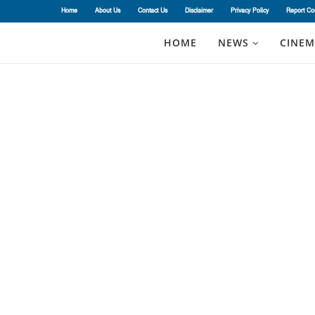
Home
About Us
Contact Us
Disclaimer
Privacy Policy
Report Co
HOME
NEWS
CINEM