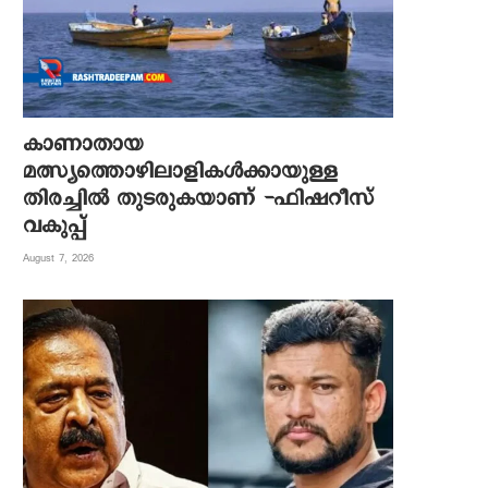
കാണാതായ
മത്സ്യത്തൊഴിലാളികൾക്കായുള്ള
തിരച്ചിൽ തുടരുകയാണ് -ഫിഷറീസ്
വകുപ്പ്
August 7, 2026