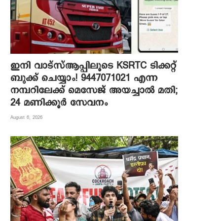
ഇനി വാട്‌സ്ആപ്പിലൂടെ KSRTC ടിക്കറ്റ്
ബുക്ക് ചെയ്യാം! 9447071021 എന്ന
നമ്പറിലേക്ക് മെസേജ് അയച്ചാൽ മതി;
24 മണിക്കൂർ സേവനം
August 6, 2026