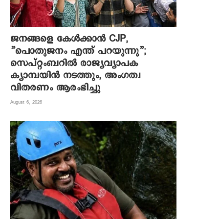
ജനങ്ങളെ കേൾക്കാൻ CJP,
”പൊതുജനം എന്ത് പറയുന്നു”;
സെപ്റ്റംബറിൽ രാജ്യവ്യാപക
ക്യാമ്പയിൻ നടത്തും, അംഗത്വ
വിതരണം ആരംഭിച്ചു
August 6, 2026