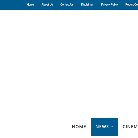
Home
About Us
Contact Us
Disclaimer
Privacy Policy
Report Co
HOME
NEWS
CINEM