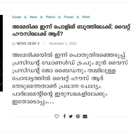
Europe
News
Politics
Pravasi
World
അമേരിക്ക ഇന്ന് പോളിങ് ബൂത്തിലേക്ക്; വൈറ്റ്
ഹൗസിലേക്ക് ആര്?
by
NEWS DESK 3
November 3, 2020
അമേരിക്കയില്‍ ഇന്ന് പൊതുതിരഞ്ഞെടുപ്പ്.
പ്രസിഡന്റ് ഡോണള്‍ഡ് ട്രംപും മുന്‍ വൈസ്
പ്രസിഡന്റ് ജോ ബൈഡനും തമ്മിലുള്ള
പോരാട്ടത്തില്‍ വൈറ്റ് ഹൗസ് ആര്
നേടുമെന്നതാണ് പ്രധാന ചോദ്യം.
പാര്‍ലമെന്റിന്റെ ഇരുസഭകളിലേക്കും
ഇതോടൊപ്പം…