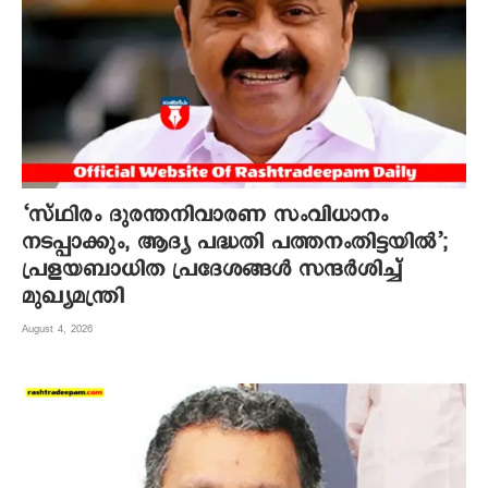
‘സ്ഥിരം ദുരന്തനിവാരണ സംവിധാനം
നടപ്പാക്കും, ആദ്യ പദ്ധതി പത്തനംതിട്ടയിൽ’;
പ്രളയബാധിത പ്രദേശങ്ങൾ സന്ദർശിച്ച്
മുഖ്യമന്ത്രി
August 4, 2026