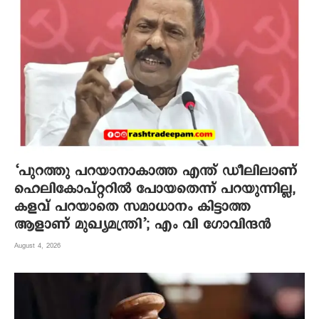
‘പുറത്തു പറയാനാകാത്ത എന്ത് ഡീലിലാണ്
ഹെലികോപ്റ്ററിൽ പോയതെന്ന് പറയുന്നില്ല,
കളവ് പറയാതെ സമാധാനം കിട്ടാത്ത
ആളാണ് മുഖ്യമന്ത്രി’; എം വി ഗോവിന്ദൻ
August 4, 2026