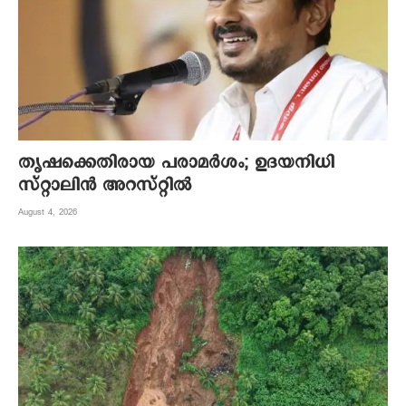
തൃഷക്കെതിരായ പരാമർശം; ഉദയനിധി
സ്റ്റാലിൻ അറസ്റ്റിൽ
August 4, 2026