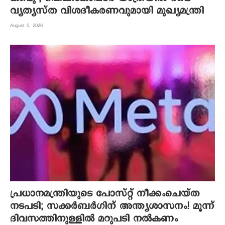
വ്യത്യസ്ത വിശദീകരണവുമായി മുഖ്യമന്ത്രി
August 5, 2026
പ്രധാനമന്ത്രിയുടെ പോസ്റ്റ് നീക്കംചെയ്ത
നടപടി; സക്കർബർഗിന് അന്ത്യശാസനം! മൂന്ന്
ദിവസത്തിനുള്ളില്‍ മറുപടി നല്‍കണം