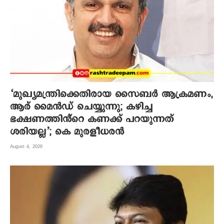
‘മുഖ്യമന്ത്രിക്കെതിരായ സൈബർ ആക്രമണം,
ആര് മൈൻഡ് ചെയ്യുന്നു; കഴിച്ച
ഭക്ഷണത്തിൻ്റെ കണക്ക് പറയുന്നത്
ശരിയല്ല’; കെ മുരളീധരൻ
August 4, 2026