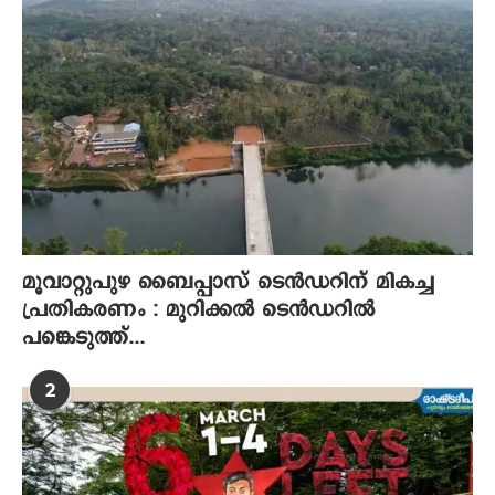
മൂവാറ്റുപുഴ ബൈപ്പാസ് ടെൻഡറിന് മികച്ച
പ്രതികരണം : മുറിക്കൽ ടെൻഡറിൽ
പങ്കെടുത്ത്...
2