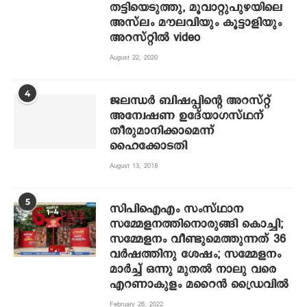
തട്ടിയെടുത്തു, മൂവാറ്റുപുഴയിലെ
അസ്‌ലം മൗലവിയും കൂട്ടാളിയും
അറസ്റ്റില്‍ video
August 22, 2020
4
ജലന്ധര്‍ ബിഷപ്പിന്റെ അറസ്റ്റ്
അന്വേഷണ ഉദേ്യാഗസ്ഥന്
തീരുമാനിക്കാമെന്ന്
ഹൈക്കോടതി
August 13, 2018
5
സിപിഐഎം സംസ്ഥാന
സമ്മേളനത്തിനൊരുങ്ങി കൊച്ചി;
സമ്മേളനം വീണ്ടുമെത്തുന്നത് 36
വര്‍ഷത്തിനു ശേഷം; സമ്മേളനം
മാര്‍ച്ച് ഒന്നു മുതല്‍ നാലു വരെ
എറണാകുളം മറൈന്‍ ഡ്രൈവില്‍
February 26, 2022