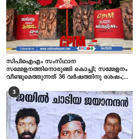
സിപിഐഎം സംസ്ഥാന
സമ്മേളനത്തിനൊരുങ്ങി കൊച്ചി; സമ്മേളനം
വീണ്ടുമെത്തുന്നത് 36 വര്‍ഷത്തിനു ശേഷം;...
3