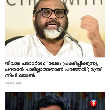
വിവാദ പരാമർശം: ‘ഖേദം പ്രകടിപ്പിക്കുന്നു,
പറയാൻ പാടില്ലാത്തതാണ് പറഞ്ഞത്’; മന്ത്രി
സിപി ജോൺ
August 5, 2026