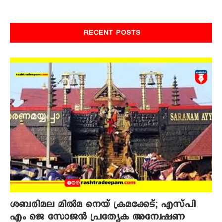
RECENT POSTS
ശബരിമല മില്‍മ നെയ് ക്രമക്കേട്; എസ്പി
എം ജെ സോജന്‍ പ്രത്യേക അന്വേഷണ