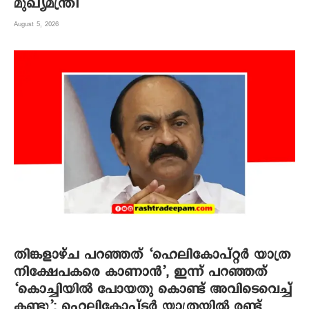
മുഖ്യമന്ത്രി
August 5, 2026
തിങ്കളാഴ്ച പറഞ്ഞത് ‘ഹെലികോപ്റ്റർ യാത്ര
നിക്ഷേപകരെ കാണാൻ’, ഇന്ന് പറഞ്ഞത്
‘കൊച്ചിയിൽ പോയതു കൊണ്ട് അവിടെവെച്ച്
കണ്ടു’; ഹെലികോപ്ടർ യാത്രയിൽ രണ്ട്