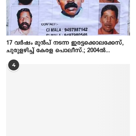
17 വര്‍ഷം മുന്‍പ് നടന്ന ഇരട്ടക്കൊലക്കേസ്,
ചുരുളഴിച്ച് കേരള പൊലീസ്.; 2004ല്‍...
4