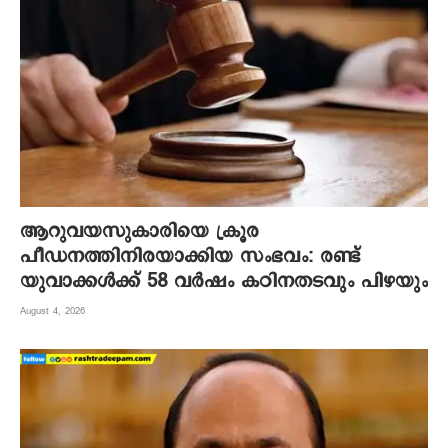
ആറുവയസുകാരിയെ ക്രൂര
പീഡനത്തിനിരയാക്കിയ സംഭവം: രണ്ട്
യുവാക്കൾക്ക് 58 വർഷം കഠിനതടവും പിഴയും
August 4, 2026