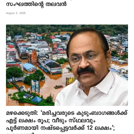
സംഘത്തിന്റെ തലവന്‍
August 5, 2026
മഴക്കെടുതി: ‘മരിച്ചവരുടെ കുടുംബാഗങ്ങൾക്ക്
എട്ട് ലക്ഷം രൂപ; വീടും സ്ഥലവും
പൂർണമായി നഷ്ടപ്പെട്ടവർക്ക് 12 ലക്ഷം’;