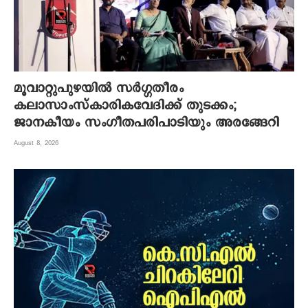
മൂവാറ്റുപുഴയില്‍ സര്‍ഗ്ഗതീരം
കലാസാംസ്‌കാരികവേദിക്ക് തുടക്കം;
ജാനകീയം സംഗീതപരിപാടിയും അരങ്ങേറി
August 8, 2026