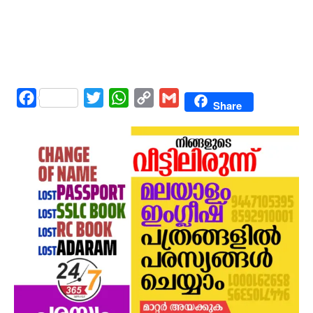
Facebook
Twitter
WhatsApp
Copy
Gmail
Share
Link