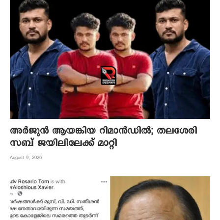
അർജുൻ ആയങ്കിയ റിമാൻഡിൽ; തലശേരി
സബ് ജയിലിലേക്ക് മാറ്റി
August 9, 2026