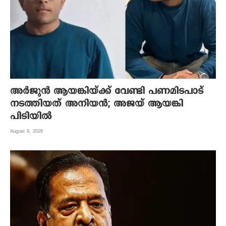
അർജുൻ ആയങ്കിയ്ക്ക് വേണ്ടി പണമിടപാട്
നടത്തിയത് അനിയൻ; അജയ് ആയങ്കി
പിടിയിൽ
August 9, 2026