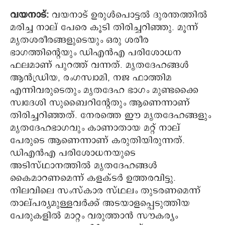
വയനാട്:
വയനാട് ഉരുൾപൊട്ടൽ ദുരന്തത്തില്‍
മരിച്ച നാല് പേരെ കൂടി തിരിച്ചറിഞ്ഞു. മൂന്ന്
മൃതശരീരങ്ങളുടെയും ഒരു ശരീര
ഭാഗത്തിന്‍റെയും ഡിഎൻഎ പരിശോധന
ഫലമാണ് പുറത്ത് വന്നത്. മൃതദേഹങ്ങൾ
ആൻഡ്രിയ, രംഗസ്വാമി, നജ ഫാത്തിമ
എന്നിവരുടെതും മൃതദേഹ ഭാഗം മുണ്ടക്കൈ
സ്വദേശി സുബൈറിന്റേതും ആണെന്നാണ്
തിരിച്ചറിഞ്ഞത്. നേരത്തെ ഈ മൃതദേഹങ്ങളും
മൃതദേഹഭാഗവും കാണാതായ മറ്റ് നാല്
പേരുടെ ആണെന്നാണ് കരുതിയിരുന്നത്.
ഡിഎൻഎ പരിശോധനയുടെ
അടിസ്ഥാനത്തിൽ മൃതദേഹങ്ങൾ
കൈമാറണമെന്ന് കളക്ടർ ഉത്തരവിട്ടു.
നിലവിലെ സംസ്കാര സ്ഥലം തുടരണമെന്ന്
താല്പര്യമുള്ളവർക്ക് അടയാളപ്പെടുത്തിയ
പേരുകളിൽ മാറ്റം വരുത്താൻ സൗകര്യം