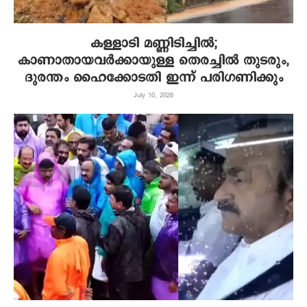
കള്ളാടി മണ്ണിടിച്ചില്‍;
കാണാതായവര്‍ക്കായുള്ള തെരച്ചില്‍ തുടരും,
ദുരന്തം ഹൈക്കോടതി ഇന്ന് പരിഗണിക്കും
July 10, 2026