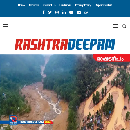
Home
About Us
Contact Us
Disclaimer
Privacy Policy
Report Content