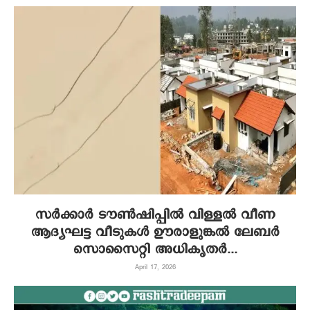
സർക്കാർ ടൗൺഷിപ്പിൽ വിള്ളൽ വീണ
ആദ്യഘട്ട വീടുകൾ ഊരാളുങ്കൽ ലേബർ
സൊസൈറ്റി അധികൃതർ...
April 17, 2026