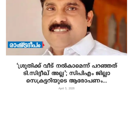
‘ശ്രുതിക്ക് വീട് നൽകാമെന്ന് പറഞ്ഞത്
ടി.സിദ്ദീഖ് അല്ല’; സിപിഎം ജില്ലാ
സെക്രട്ടറിയുടെ ആരോപണം...
April 5, 2026