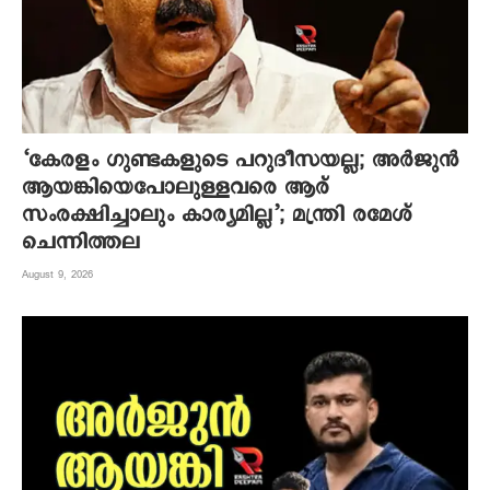
‘കേരളം ഗുണ്ടകളുടെ പറുദീസയല്ല; അർജുൻ
ആയങ്കിയെപോലുള്ളവരെ ആര്
സംരക്ഷിച്ചാലും കാര്യമില്ല’; മന്ത്രി രമേശ്
ചെന്നിത്തല
August 9, 2026