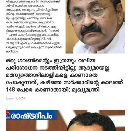
ഒരു ഗവൺമെന്റും ഇത്രയും വലിയ
പരിശോധന നടത്തിയിട്ടില്ല; ആദ്യമായല്ല
മത്സ്യത്തൊഴിലാളികളെ കാണാതെ
പോകുന്നത്, കഴിഞ്ഞ സർക്കാരിന്റെ കാലത്ത്
148 പേരെ കാണാതായി; മുഖ്യമന്ത്രി
August 9, 2026