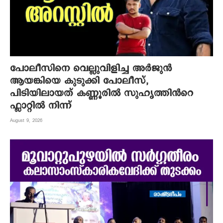
പോലീസിനെ വെല്ലുവിളിച്ച അർജുൻ
ആയങ്കിയെ കുടുക്കി പോലീസ്,
പിടിയിലായത് കണ്ണൂരിൽ സുഹൃത്തിൻറെ
ഫ്ലാറ്റിൽ നിന്ന്
August 9, 2026