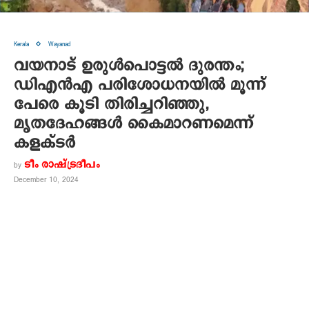
Kerala
Wayanad
വയനാട് ഉരുൾപൊട്ടൽ ദുരന്തം;
‌ഡിഎൻഎ പരിശോധനയില്‍ മൂന്ന്
പേരെ കൂടി തിരിച്ചറിഞ്ഞു,
മൃതദേഹങ്ങൾ കൈമാറണമെന്ന്
കളക്ടർ
ടീം രാഷ്ട്രദീപം
by
December 10, 2024