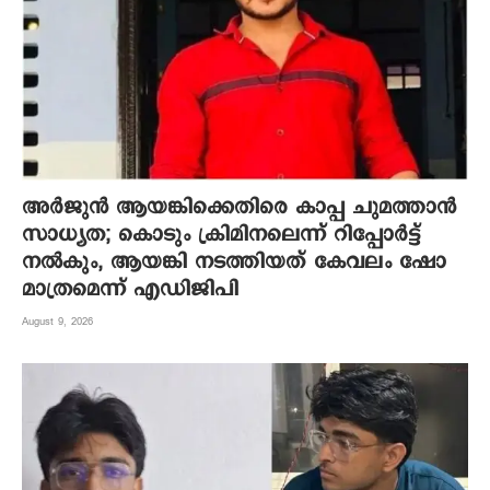
അർജുൻ ആയങ്കിക്കെതിരെ കാപ്പ ചുമത്താൻ
സാധ്യത; കൊടും ക്രിമിനലെന്ന് റിപ്പോർട്ട്
നൽകും, ആയങ്കി നടത്തിയത് കേവലം ഷോ
മാത്രമെന്ന് എഡിജിപി
August 9, 2026