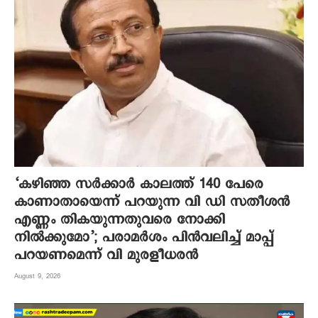
‘കഴിഞ്ഞ സര്‍ക്കാര്‍ കാലത്ത് 140 പേരെ
കാണാതായെന്ന് പറയുന്ന വി ഡി സതീശൻ
എണ്ണം തികയുന്നതുവരെ നോക്കി
നില്‍ക്കുമോ’; പരാമർശം പിൻവലിച്ച് മാപ്പ്
പറയണമെന്ന് വി മുരളീധരൻ
August 9, 2026