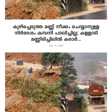
കുഴിച്ചെടുത്ത മണ്ണ് നീക്കം ചെയ്യാനുള്ള
നിര്‍ദേശം കമ്പനി പാലിച്ചില്ല; കള്ളാടി
മണ്ണിടിച്ചിലില്‍ കരാര്‍...
July 10, 2026