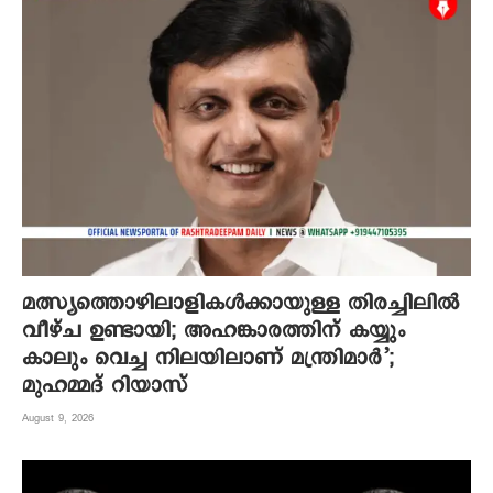
മത്സ്യത്തൊഴിലാളികൾക്കായുള്ള തിരച്ചിലിൽ
വീഴ്ച ഉണ്ടായി; അഹങ്കാരത്തിന് കയ്യും
കാലും വെച്ച നിലയിലാണ് മന്ത്രിമാർ’;
മുഹമ്മദ് റിയാസ്
August 9, 2026