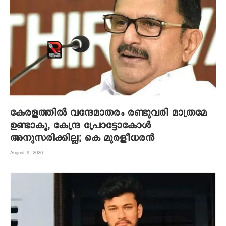
കേരളത്തിൽ വന്ദേമാതരം രണ്ടുവരി മാത്രമേ
ഉണ്ടാകൂ, കേന്ദ്ര പ്രോട്ടോകോൾ
അനുസരിക്കില്ല; കെ മുരളീധരൻ
August 9, 2026