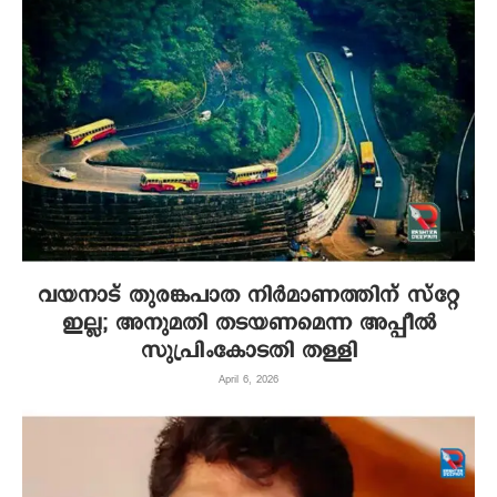
വയനാട് തുരങ്കപാത നിർമാണത്തിന് സ്റ്റേ
ഇല്ല; അനുമതി തടയണമെന്ന അപ്പീൽ
സുപ്രിംകോടതി തള്ളി
April 6, 2026