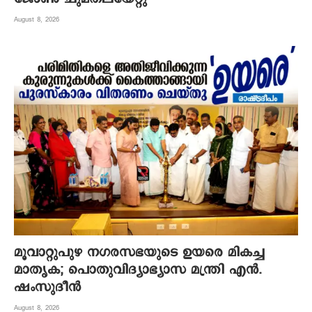
August 8, 2026
മൂവാറ്റുപുഴ നഗരസഭയുടെ ഉയരെ മികച്ച
മാതൃക; പൊതുവിദ്യാഭ്യാസ മന്ത്രി എന്‍.
ഷംസുദീന്‍
August 8, 2026