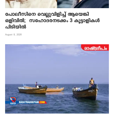
പോലീസിനെ വെല്ലുവിളിച്ച് ആയെങ്കി
ഒളിവിൽ; സഹോദരനടക്കം 3 കൂട്ടാളികൾ
പിടിയിൽ
August 8, 2026