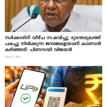
സർക്കാരിന് വീഴ്ച സംഭവിച്ചു; ദുരന്തമുഖത്ത്
പകച്ചു നിൽക്കുന്ന ജനങ്ങളെയാണ് കാണാൻ
കഴിഞ്ഞത്: പിണറായി വിജയൻ
August 8, 2026