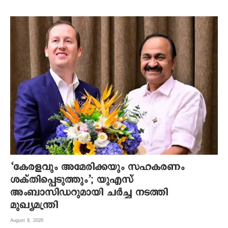
‘കേരളവും അമേരിക്കയും സഹകരണം
ശക്തിപ്പെടുത്തും’; യുഎസ്
അംബാസിഡറുമായി ചർച്ച നടത്തി
മുഖ്യമന്ത്രി
August 8, 2026