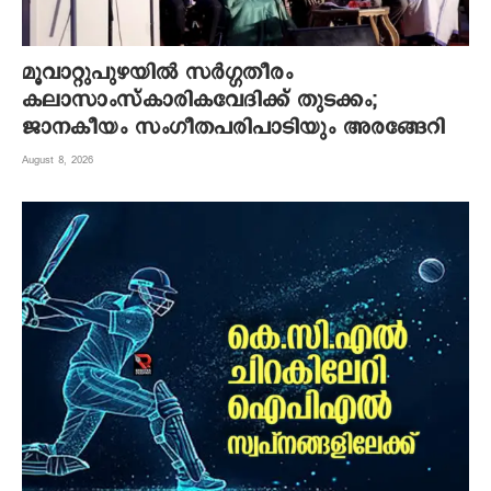
മൂവാറ്റുപുഴയില്‍ സര്‍ഗ്ഗതീരം
കലാസാംസ്‌കാരികവേദിക്ക് തുടക്കം;
ജാനകീയം സംഗീതപരിപാടിയും അരങ്ങേറി
August 8, 2026