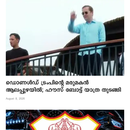
ഡൊണൾഡ് ട്രംപിന്റെ മരുമകന്‍
ആലപ്പുഴയില്‍; ഹൗസ് ബോട്ട് യാത്ര തുടങ്ങി
August 8, 2026