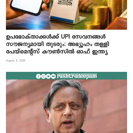
ഉപഭോക്താക്കൾക്ക് UPI സേവനങ്ങൾ
സൗജന്യമായി തുടരും: അഭ്യൂഹം തള്ളി
പേയ്‌മെന്റ്സ് കൗൺസിൽ ഓഫ് ഇന്ത്യ
August 8, 2026