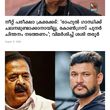
നീറ്റ് പരീക്ഷാ ക്രമക്കേട്: ‘രാഹുൽ ഗാന്ധിക്ക്
ചലനമുണ്ടാക്കാനായില്ല, കോൺഗ്രസ് പുനർ
ചിന്തനം നടത്തണം’; വിമർശിച്ച് ശശി തരൂർ
August 8, 2026