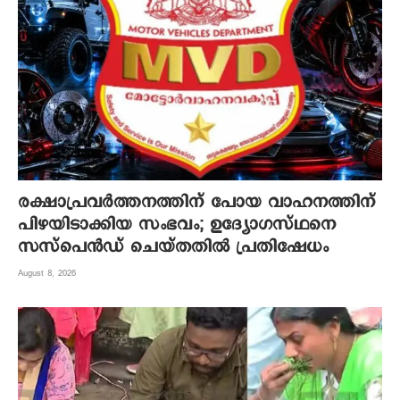
രക്ഷാപ്രവർത്തനത്തിന് പോയ വാഹനത്തിന്
പിഴയിടാക്കിയ സംഭവം; ഉദ്യോഗസ്ഥനെ
സസ്പെൻഡ് ചെയ്തതിൽ പ്രതിഷേധം
August 8, 2026