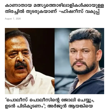
കാണാതായ മത്സ്യത്തൊഴിലാളികൾക്കായുള്ള
തിരച്ചിൽ തുടരുകയാണ് -ഫിഷറീസ് വകുപ്പ്
August 7, 2026
‘പൊലീസ് പൊലീസിന്റെ ജോലി ചെയ്യും,
ഉടന്‍ പിടികൂടണം’; അര്‍ജുന്‍ ആയങ്കിയെ