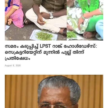
സമരം കടുപ്പിച്ച് LPST റാങ്ക് ഹോൾഡേഴ്സ്:
സെക്രട്ടറിയേറ്റിന് മുന്നിൽ പുല്ല് തിന്ന്
പ്രതിഷേധം
August 8, 2026