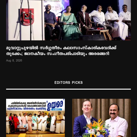
മൂവാറ്റുപുഴയില്‍ സര്‍ഗ്ഗതീരം കലാസാംസ്‌കാരികവേദിക്ക്
കെ
തുടക്കം; ജാനകീയം സംഗീതപരിപാടിയും അരങ്ങേറി
Aug 
Aug 8, 2026
EDITORS PICKS