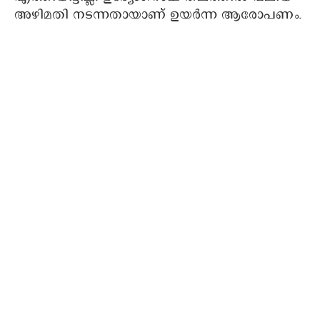
അഴിമതി നടന്നതായാണ് ഉയർന്ന ആരോപണം.