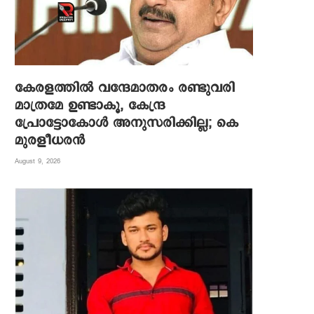
കേരളത്തിൽ വന്ദേമാതരം രണ്ടുവരി
മാത്രമേ ഉണ്ടാകൂ, കേന്ദ്ര
പ്രോട്ടോകോൾ അനുസരിക്കില്ല; കെ
മുരളീധരൻ
August 9, 2026