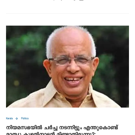
Kerala
Politics
നിയമസഭയിൽ ചർച്ച നടന്നിട്ടും എന്തുകൊണ്ട്
മാത്യു കുഴൽനാടൻ മിണ്ടാതിരുന്നു?‌‌;