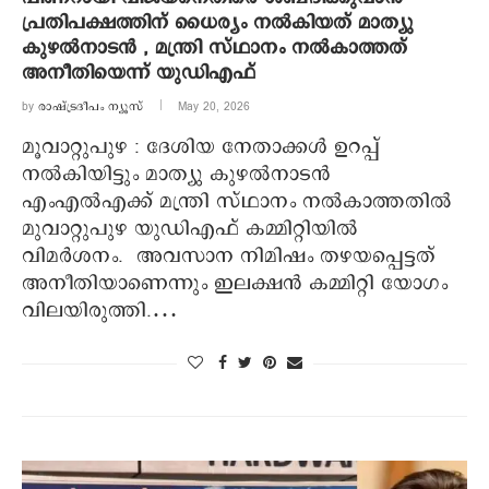
പ്രതിപക്ഷത്തിന് ധൈര്യം നൽകിയത് മാത്യു
കുഴൽനാടൻ , മന്ത്രി സ്ഥാനം നൽകാത്തത്
അനീതിയെന്ന് യുഡിഎഫ്
by
രാഷ്ട്രദീപം ന്യൂസ്‌
May 20, 2026
മൂവാറ്റുപുഴ : ദേശിയ നേതാക്കൾ ഉറപ്പ്
നൽകിയിട്ടും മാത്യു കുഴൽനാടൻ
എംഎൽഎക്ക് മന്ത്രി സ്ഥാനം നൽകാത്തതിൽ
മുവാറ്റുപുഴ യുഡിഎഫ് കമ്മിറ്റിയിൽ
വിമർശനം. അവസാന നിമിഷം തഴയപ്പെട്ടത്
അനീതിയാണെന്നും ഇലക്ഷൻ കമ്മിറ്റി യോഗം
വിലയിരുത്തി.…