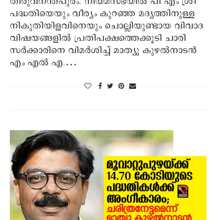
തിരുവനന്തപുരം: നിയമസഭയിൽ പി എം ശ്രീ
പദ്ധതിയെയും വീര്യം കുറഞ്ഞ മദ്യത്തിനുള്ള
നികുതിയിളവിനെയും ചൊല്ലിയുണ്ടായ വിവാദ
വിഷയങ്ങളിൽ പ്രതിപക്ഷത്തെക്കൂടി ചാരി
സർക്കാരിനെ വിമർശിച്ച് മാത്യു കുഴൽനാടൻ
എം എൽ എ.…