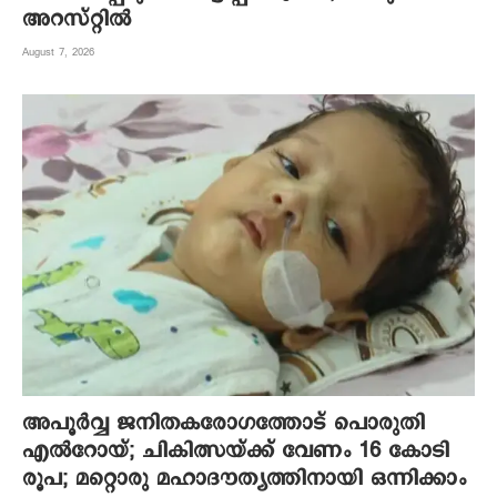
അറസ്റ്റിൽ
August 7, 2026
അപൂര്‍വ്വ ജനിതകരോഗത്തോട് പൊരുതി
എല്‍റോയ്; ചികിത്സയ്ക്ക് വേണം 16 കോടി
രൂപ; മറ്റൊരു മഹാദൗത്യത്തിനായി ഒന്നിക്കാം