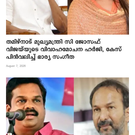
തമിഴ്നാട് മുഖ്യമന്ത്രി സി ജോസഫ്
വിജയ്‌യുടെ വിവാഹമോചന ഹർജി, കേസ്
പിൻവലിച്ച് ഭാര്യ സംഗീത
August 7, 2026