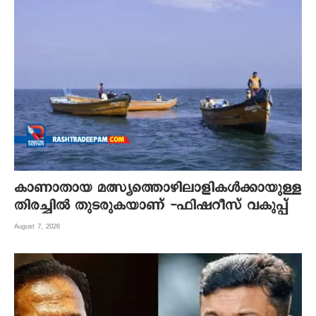
കാണാതായ മത്സ്യത്തൊഴിലാളികൾക്കായുള്ള
തിരച്ചിൽ തുടരുകയാണ് -ഫിഷറീസ് വകുപ്പ്
August 7, 2026