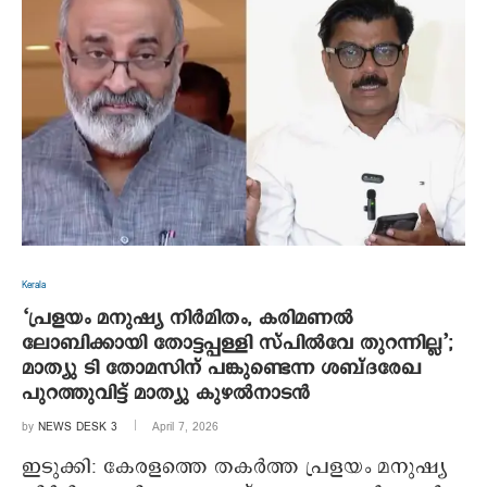
Kerala
‘പ്രളയം മനുഷ്യ നിര്‍മിതം, കരിമണൽ
ലോബിക്കായി തോട്ടപ്പള്ളി സ്പിൽവേ തുറന്നില്ല’;
മാത്യു ടി തോമസിന് പങ്കുണ്ടെന്ന ശബ്ദരേഖ
പുറത്തുവിട്ട് മാത്യു കുഴൽനാടൻ
by
NEWS DESK 3
April 7, 2026
ഇടുക്കി: കേരളത്തെ തകര്‍ത്ത പ്രളയം മനുഷ്യ