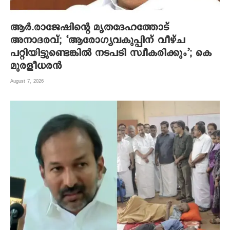
ആര്‍.രാജേഷിന്റെ മൃതദേഹത്തോട്
അനാദരവ്; ‘ആരോഗ്യവകുപ്പിന് വീഴ്ച
പറ്റിയിട്ടുണ്ടെങ്കില്‍ നടപടി സ്വീകരിക്കും’; കെ
മുരളീധരന്‍
August 7, 2026