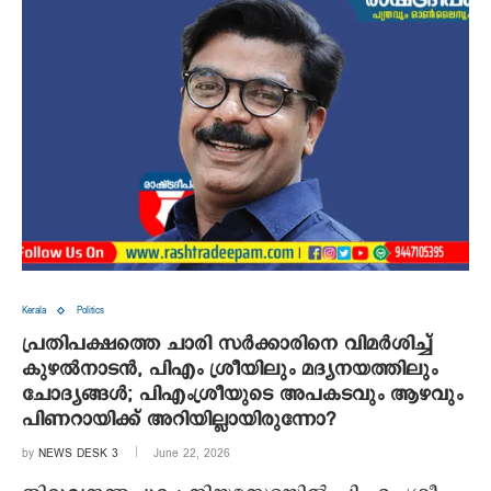
Kerala
Politics
പ്രതിപക്ഷത്തെ ചാരി സർക്കാരിനെ വിമർശിച്ച്
കുഴൽനാടൻ, പിഎം ശ്രീയിലും മദ്യനയത്തിലും
ചോദ്യങ്ങൾ; പിഎംശ്രീയുടെ അപകടവും ആഴവും
പിണറായിക്ക് അറിയില്ലായിരുന്നോ?
by
NEWS DESK 3
June 22, 2026